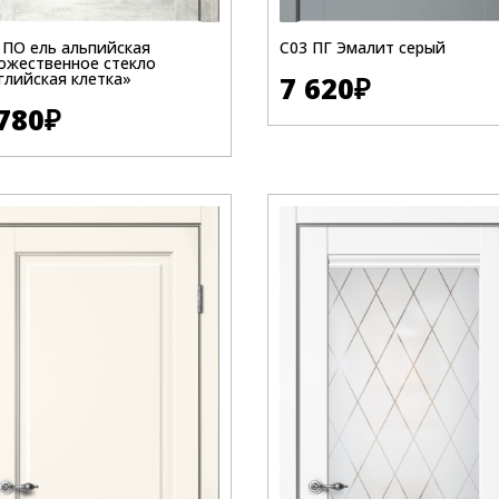
 ПО ель альпийская
C03 ПГ Эмалит серый
ожественное стекло
глийская клетка»
7 620
₽
780
₽