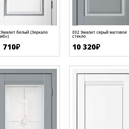
 Эмалит белый (Зеркало
Е02 Эмалит серый матовое
мб»)
стекло
1 710
₽
10 320
₽