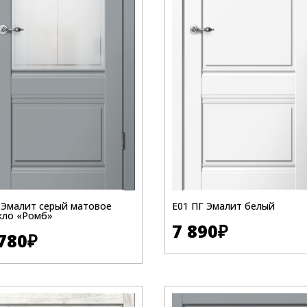
 Эмалит серый матовое
Е01 ПГ Эмалит белый
кло «Ромб»
7 890
₽
780
₽