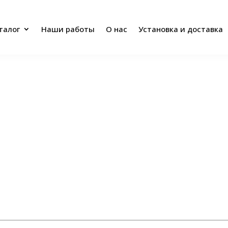
талог
Наши работы
О нас
Установка и доставка
талог
Наши работы
О нас
Установка и доставка