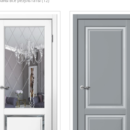
Сортировка:
аны все результаты (12)
самые
недавние