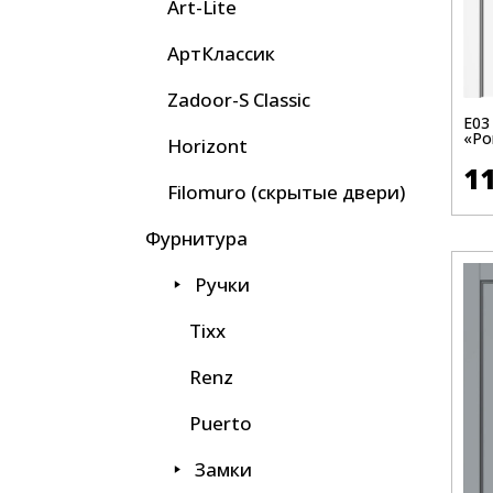
Art-Lite
АртКлассик
Zadoor-S Classic
Е03
«Ро
Horizont
1
Filomuro (скрытые двери)
Фурнитура
Ручки
Tixx
Renz
Puerto
Замки