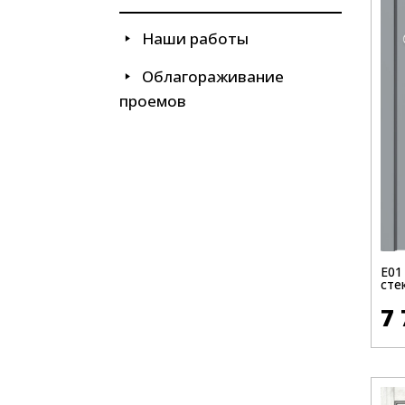
Наши работы
Облагораживание
проемов
Е01
сте
7 