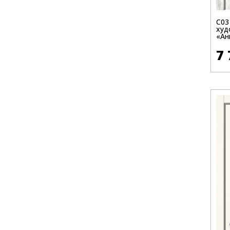
C03
худ
«Ан
7 