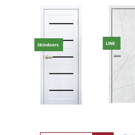
LINE
Skindoors