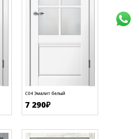
C04 Эмалит белый
7 290
₽