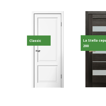
La Stella сер
Classic
200