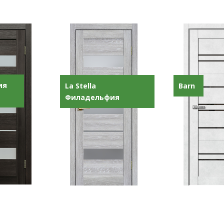
ия
La Stella
Barn
Филадельфия