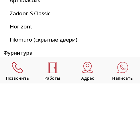
АртКлассик
Zadoor-S Classic
Horizont
Filomuro (скрытые двери)
Фурнитура
Ручки
Позвонить
Работы
Адрес
Написать
Tixx
Renz
Puerto
Замки
Наши работы