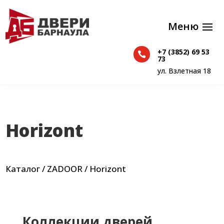
+7 (3852) 69 53

+7 (3852) 69 53
73

73
ул. Взлетная 18
ул. Взлетная 18
Horizont
Каталог
/
ZADOOR
/ Horizont
Коллекции дверей