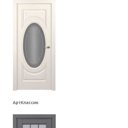
АртКлассик