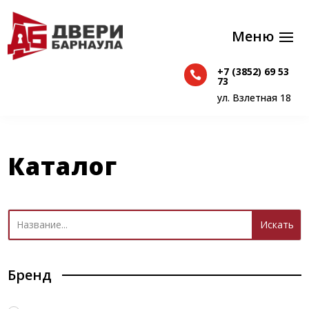
+7 (3852) 69 53

+7 (3852) 69 53
73

73
ул. Взлетная 18
ул. Взлетная 18
Каталог
Бренд