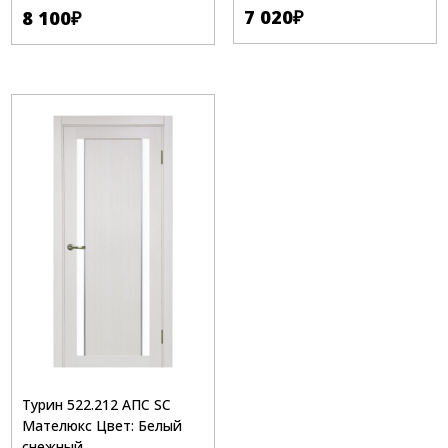
7 020
₽
8 100
₽
Турин 522.212 АПС SC
Мателюкс Цвет: Белый
снежный