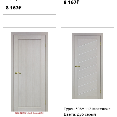
8 167
₽
8 167
₽
Турин 506У.112 Мателюкс
Цвета: Дуб серый