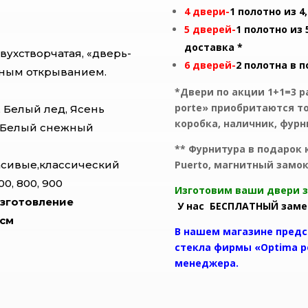
4 двери-
1 полотно из 
5 дверей-
1 полотно из
доставка *
вухстворчатая, «дверь-
6 дверей-
2 полотна в 
онным открыванием.
*Двери по акции 1+1=3 р
porte» приобритаются то
 Белый лед, Ясень
коробка, наличник, фурн
, Белый снежный
** Фурнитура в подарок
асивые,классический
Puerto, магнитный замо
600, 700, 800, 900
Изготовим ва
зготовление
У нас БЕСПЛАТНЫЙ замер
1см
В нашем магазине предс
стекла фирмы «Optima p
менеджера.