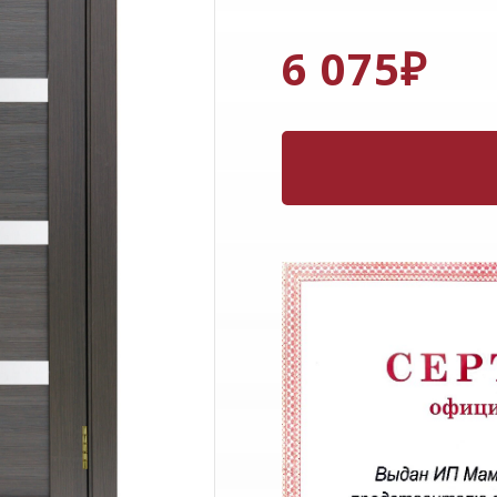
6 075
₽