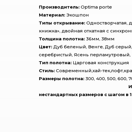
Производитель:
Optima porte
Материал:
Экошпон
Типы открывание:
Одностворчатая, д
книжка», двойная откатная с синхр
Толщина полотна:
36мм, 38мм
Цвет:
Дуб беленый, Венге, Дуб серый,
серебристый, Ясень перламутровый
Тип полотна:
Царговая конструкция
Стиль:
Современный,хай-тек,лофт,кр
Размеры полотна:
300, 400, 500, 
И
нестандартных размеров с шагом в 