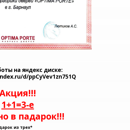
оты на яндекс диске:
yandex.ru/d/ppCyVev1zn751Q
Акция!!!
1+1=3-е
о в падарок!!!
дарок из трех*