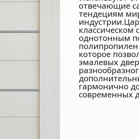
отвечающие с
тендециям ми
индустрии.Цар
классическом 
однотонным п
полипропиле
которое позво
эмалевых двер
разнообразног
дополнительн
гармонично д
современных д