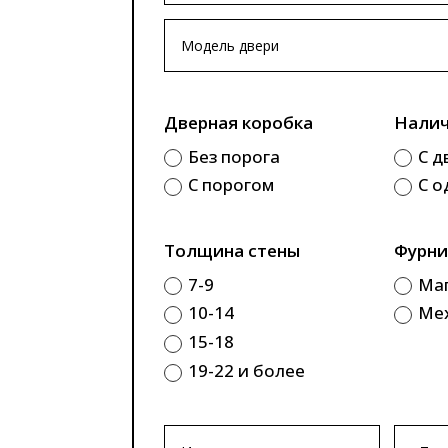
Дверная коробка
Налич
Без порога
С д
С порогом
С о
Толщина стены
Фурни
7-9
Ма
10-14
Ме
15-18
19-22 и более