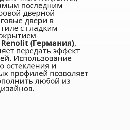
амым последним
ровой дверной
говые двери в
стиле
с гладким
окрытием
н
Renolit (Германия)
,
ляет передать эффект
ей. Использование
о остекления и
ых профилей позволяет
ополнить любой из
изайнов.