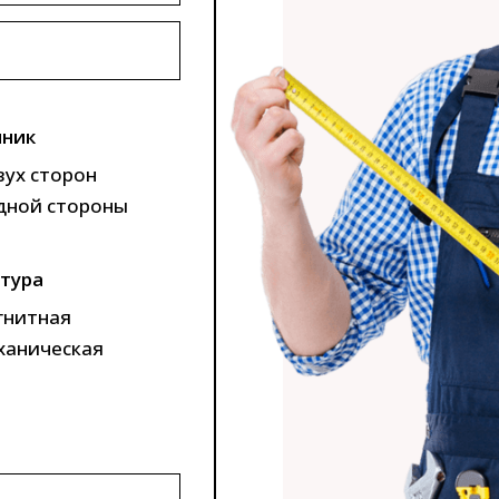
ник
вух сторон
дной стороны
тура
гнитная
ханическая