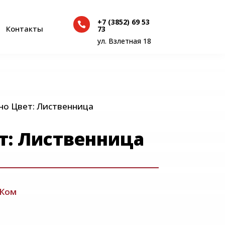
+7 (3852) 69 53

+7 (3852) 69 53
Контакты
73

Контакты
73
ул. Взлетная 18
ул. Взлетная 18
но Цвет: Лиственница
т: Лиственница
Ком