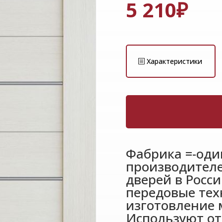
5 210
₽
Характеристики
Фабрика =-оди
производител
дверей в Росс
передовые тех
изготовление 
Используют от