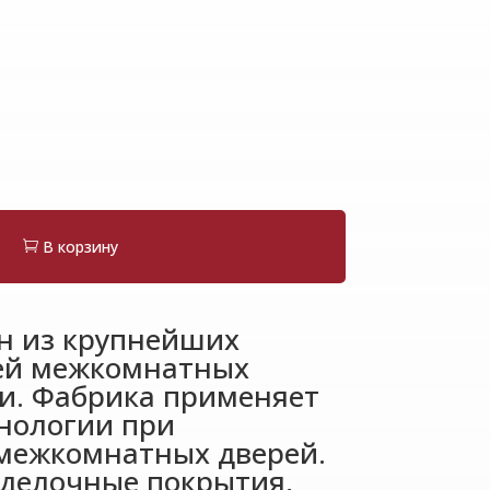
В корзину
н из крупнейших
ей межкомнатных
ии. Фабрика применяет
нологии при
межкомнатных дверей.
делочные покрытия,