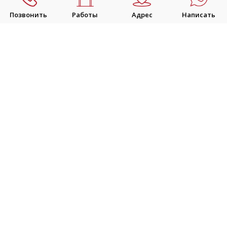
Позвонить
Работы
Адрес
Написать
Контакты
+7 (3852) 69 53 73

Mambetov.14086@yandex.ru

Follow
Подписаться
Барнаул, ул. Взлетная 18, офис 9, этаж 2