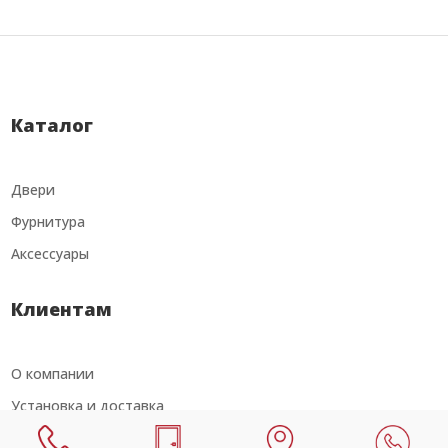
составля
4
5
453
731₽.
Каталог
Двери
Фурнитура
Аксессуары
Клиентам
О компании
Установка и доставка
Услуги