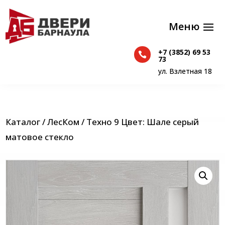
+7 (3852) 69 53

+7 (3852) 69 53
73

73
ул. Взлетная 18
ул. Взлетная 18
Каталог
/
ЛесКом
/ Техно 9 Цвет: Шале серый
матовое стекло