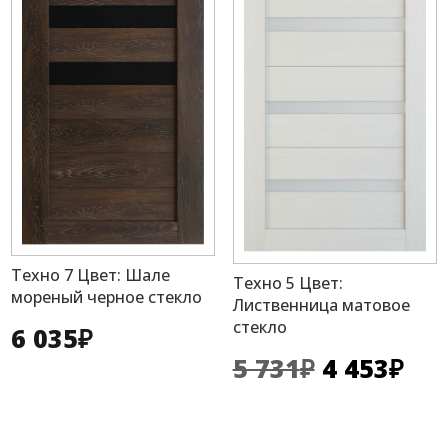
Техно 7 Цвет: Шале
Техно 5 Цвет:
мореный черное стекло
Лиственница матовое
стекло
6 035
₽
Первона
Те
5 731
₽
4 453
₽
цена
це