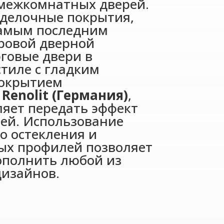
межкомнатных дверей.
делочные покрытия,
амым последним
ровой дверной
говые двери в
стиле
с гладким
окрытием
н
Renolit (Германия)
,
ляет передать эффект
ей. Использование
о остекления и
ых профилей позволяет
ополнить любой из
изайнов.