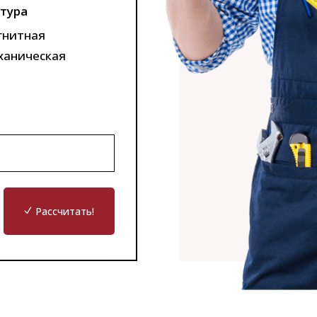
тура
гнитная
ханическая
Рассчитать!