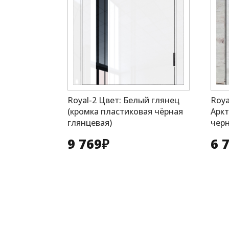
Roya
Royal-2 Цвет: Белый глянец
Аркт
(кромка пластиковая чёрная
черн
глянцевая)
6 
9 769
₽