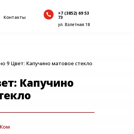
+7 (3852) 69 53

+7 (3852) 69 53
Контакты
73

Контакты
73
ул. Взлетная 18
ул. Взлетная 18
но 9 Цвет: Капучино матовое стекло
вет: Капучино
текло
Ком