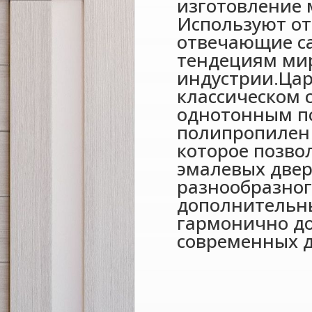
изготовление 
Используют от
отвечающие с
тендециям ми
индустрии.Цар
классическом 
однотонным п
полипропиле
которое позво
эмалевых двер
разнообразног
дополнительн
гармонично д
современных д