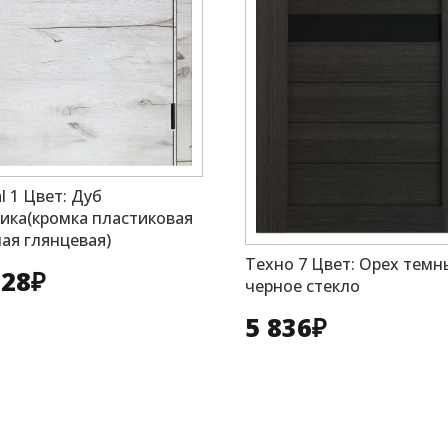
l 1 Цвет: Дуб
ика(кромка пластиковая
ая глянцевая)
Техно 7 Цвет: Орех темн
728
₽
черное стекло
5 836
₽