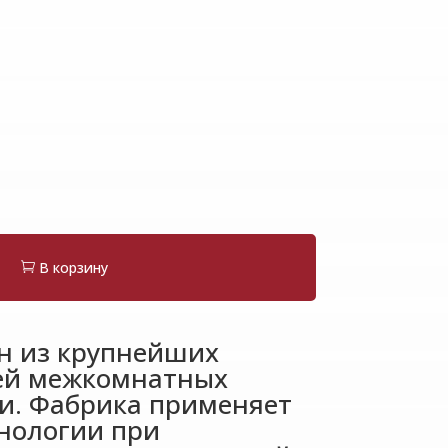
В корзину
н из крупнейших
ей межкомнатных
ии. Фабрика применяет
нологии при