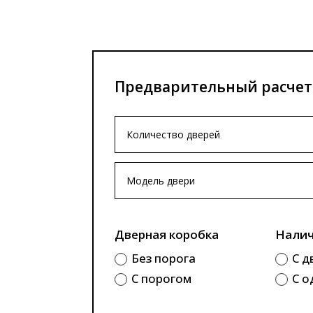
Предварительный расчет
Дверная коробка
Налич
Без порога
С д
С порогом
С о