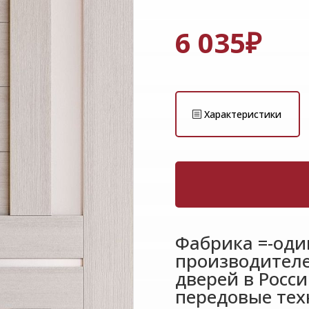
6 035
₽
Характеристики
Фабрика =-оди
производител
дверей в Росс
передовые тех