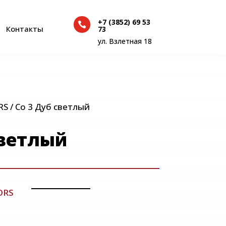
+7 (3852) 69 53

+7 (3852) 69 53
Контакты
73

Контакты
73
ул. Взлетная 18
ул. Взлетная 18
RS
/ Со 3 Дуб светлый
светлый
ORS