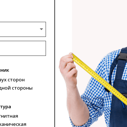
ник
вух сторон
дной стороны
тура
гнитная
ханическая