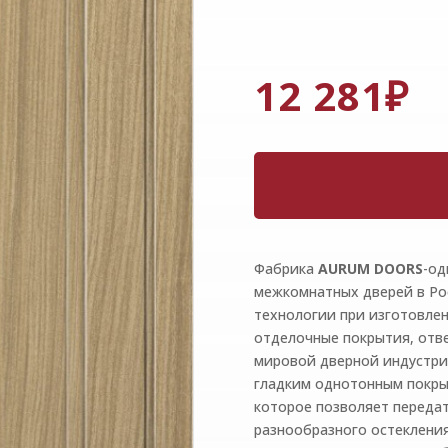
12 281
₽
Фабрика
AURUM
DOORS
-од
межкомнатных дверей в Ро
технологии при изготовле
отделочные покрытия, от
мировой дверной индустри
гладким однотонным покр
которое позволяет переда
разнообразного остеклени