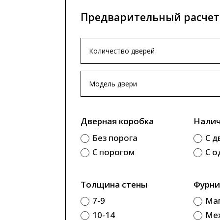
Предварительный расчет
Дверная коробка
Налич
Без порога
С д
С порогом
С о
Толщина стены
Фурни
7-9
Ма
10-14
Ме