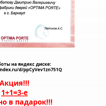
оты на яндекс диске:
yandex.ru/d/ppCyVev1zn751Q
Акция!!!
1+1=3-е
о в падарок!!!