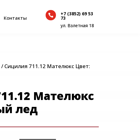
+7 (3852) 69 53

+7 (3852) 69 53
Контакты
73

Контакты
73
ул. Взлетная 18
ул. Взлетная 18
/ Сицилия 711.12 Мателюкс Цвет:
11.12 Мателюкс
ый лед