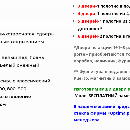
3 двери-
1 полотно в по
4 двери-
1 полотно из 
5 дверей-
1 полотно из
доставка *
вухстворчатая, «дверь-
6 дверей-
2 полотна в 
онным открыванием.
*Двери по акции 1+1=3 р
porte» приобритаются то
 Белый лед, Ясень
коробка, наличник, фурн
, Белый снежный
** Фурнитура в подарок
Puerto, магнитный замо
асивые,классический
600, 700, 800, 900
Изготовим ва
У нас БЕСПЛАТНЫЙ замер
зготовление
1см
В нашем магазине предс
стекла фирмы «Optima p
менеджера.