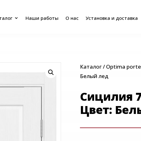
талог
Наши работы
О нас
Установка и доставка
талог
Наши работы
О нас
Установка и доставка
Каталог
/
Optima porte
Белый лед
Сицилия 7
Цвет: Бел