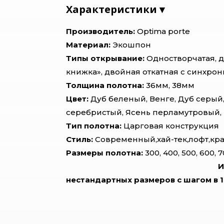
Характеристики ▾
Производитель:
Optima porte
Материал:
Экошпон
Типы открывание:
Одностворчатая, д
книжка», двойная откатная с синхр
Толщина полотна:
36мм, 38мм
Цвет:
Дуб беленый, Венге, Дуб серый,
серебристый, Ясень перламутровый
Тип полотна:
Царговая конструкция
Стиль:
Современный,хай-тек,лофт,кр
Размеры полотна:
300, 400, 500, 
И
нестандартных размеров с шагом в 