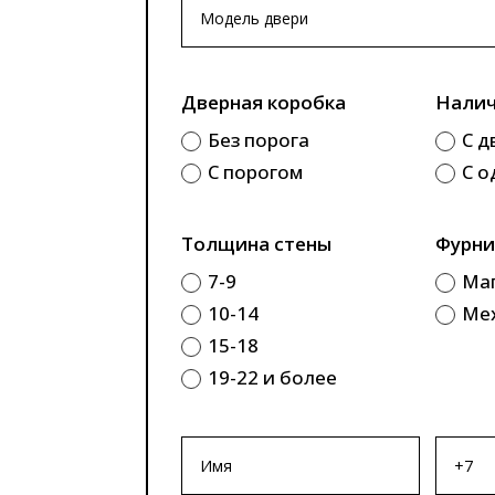
Дверная коробка
Налич
Без порога
С д
С порогом
С о
Толщина стены
Фурни
7-9
Ма
10-14
Ме
15-18
19-22 и более