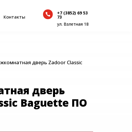
+7 (3852) 69 53

+7 (3852) 69 53
Контакты
73

Контакты
73
ул. Взлетная 18
ул. Взлетная 18
жкомнатная дверь Zadoor Classic
тная дверь
ssic Baguette ПО