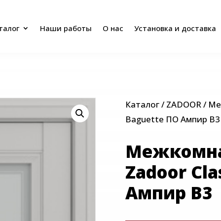
талог
Наши работы
О нас
Установка и доставка
талог
Наши работы
О нас
Установка и доставка
Каталог
/
ZADOOR
/ Ме
Baguette ПО Ампир В3
Межкомна
Zadoor Cla
Ампир В3