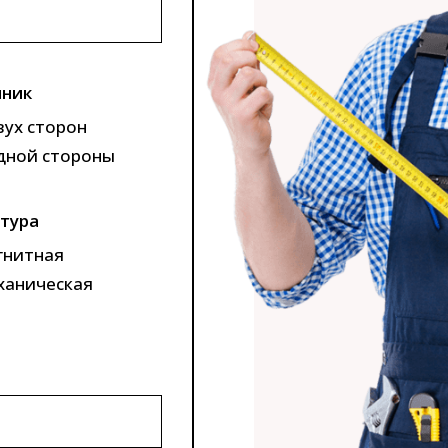
ник
вух сторон
дной стороны
тура
гнитная
ханическая