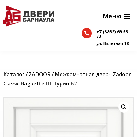
+7 (3852) 69 53

+7 (3852) 69 53
73

73
ул. Взлетная 18
ул. Взлетная 18
Каталог
/
ZADOOR
/ Межкомнатная дверь Zadoor
Classic Baguette ПГ Турин В2