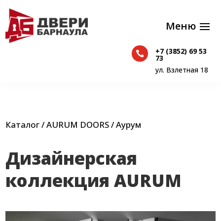
+7 (3852) 69 53

+7 (3852) 69 53
73

73
ул. Взлетная 18
ул. Взлетная 18
Каталог
/
AURUM DOORS
/ Аурум
Дизайнерская
коллекция AURUM